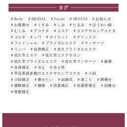
タグ
Body
BRIDAL
Facial
SROTAS
お知らせ
お腹痩せ
くすみ
しみ
たるみ
ほうれい線
むくみ
アユナタ
エステ
エステサロンアユナタ
コルギ
シワ
ダイエット
デトックス
フェイシャル
ブライダルエステ
マッサージ
リンパ
仙骨矯正
佐久ブライダルエステ
佐久市エステ
佐久市エステサロン
佐久市ブライダルエステ
佐久市マッサージ
健康
全身矯正
冷え
冷え性
卒花実績多数のエステサロンアユナタ
小顔
小顔矯正
痩せたい
結婚式
肩こり
脚痩せ
腰椎矯正
腰痛
頭蓋矯正
頭蓋骨矯正
顔痩せ
骨盤矯正