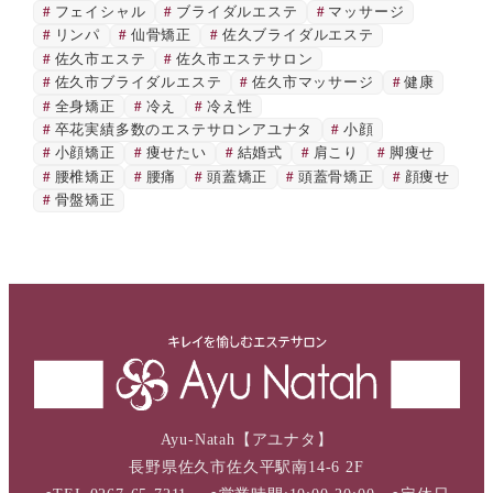
フェイシャル
ブライダルエステ
マッサージ
リンパ
仙骨矯正
佐久ブライダルエステ
佐久市エステ
佐久市エステサロン
佐久市ブライダルエステ
佐久市マッサージ
健康
全身矯正
冷え
冷え性
卒花実績多数のエステサロンアユナタ
小顔
小顔矯正
痩せたい
結婚式
肩こり
脚痩せ
腰椎矯正
腰痛
頭蓋矯正
頭蓋骨矯正
顔痩せ
骨盤矯正
Ayu-Natah【アユナタ】
長野県佐久市佐久平駅南14-6 2F