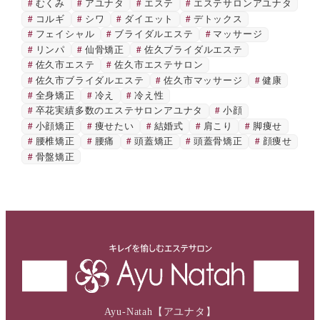
むくみ
アユナタ
エステ
エステサロンアユナタ
コルギ
シワ
ダイエット
デトックス
フェイシャル
ブライダルエステ
マッサージ
リンパ
仙骨矯正
佐久ブライダルエステ
佐久市エステ
佐久市エステサロン
佐久市ブライダルエステ
佐久市マッサージ
健康
全身矯正
冷え
冷え性
卒花実績多数のエステサロンアユナタ
小顔
小顔矯正
痩せたい
結婚式
肩こり
脚痩せ
腰椎矯正
腰痛
頭蓋矯正
頭蓋骨矯正
顔痩せ
骨盤矯正
Ayu-Natah【アユナタ】