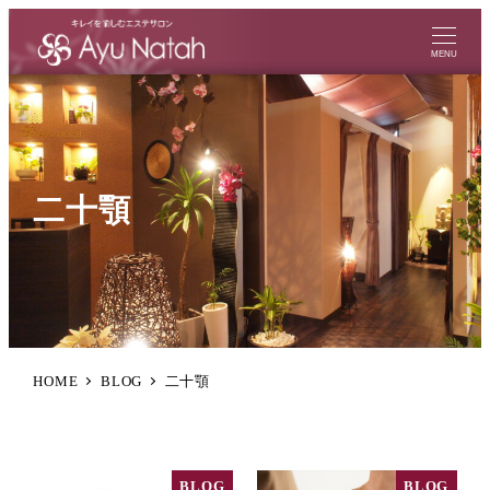
MENU
二十顎
HOME
BLOG
二十顎
BLOG
BLOG