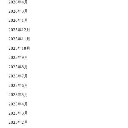
2026年4月
2026年3月
2026年1月
2025年12月
2025年11月
2025年10月
2025年9月
2025年8月
2025年7月
2025年6月
2025年5月
2025年4月
2025年3月
2025年2月