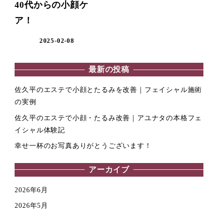
40代からの小顔ケ
ア！
2025-02-08
最新の投稿
佐久平のエステで小顔とたるみを改善｜フェイシャル施術
の実例
佐久平のエステで小顔・たるみ改善｜アユナタの本格フェ
イシャル体験記
幸せ一杯のお写真ありがとうございます！
アーカイブ
2026年6月
2026年5月