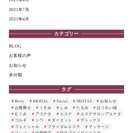
2021年7月
2021年4月
カテゴリー
BLOG
お客様の声
お知らせ
未分類
タグ
Body
BRIDAL
Facial
SROTAS
お知らせ
お腹痩せ
くすみ
しみ
たるみ
ほうれい線
むくみ
アユナタ
エステ
エステサロンアユナタ
コルギ
シワ
ダイエット
デトックス
フェイシャル
ブライダルエステ
マッサージ