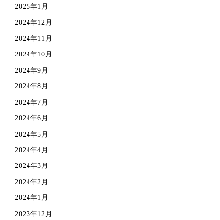
2025年1月
2024年12月
2024年11月
2024年10月
2024年9月
2024年8月
2024年7月
2024年6月
2024年5月
2024年4月
2024年3月
2024年2月
2024年1月
2023年12月