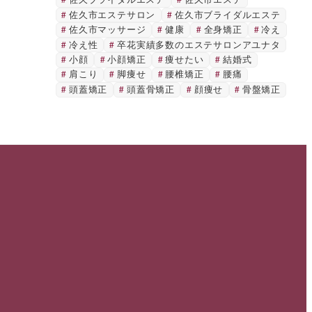
佐久ブライダルエステ
佐久市エステ
佐久市エステサロン
佐久市ブライダルエステ
佐久市マッサージ
健康
全身矯正
冷え
冷え性
卒花実績多数のエステサロンアユナタ
小顔
小顔矯正
痩せたい
結婚式
肩こり
脚痩せ
腰椎矯正
腰痛
頭蓋矯正
頭蓋骨矯正
顔痩せ
骨盤矯正