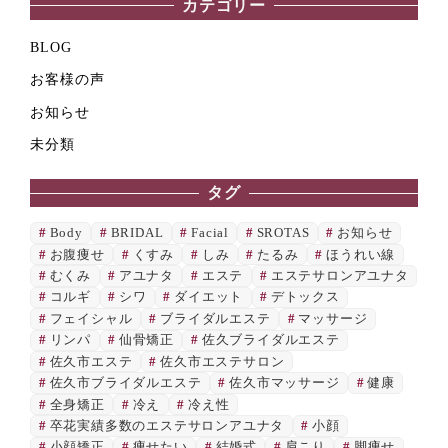
カテゴリー
BLOG
お客様の声
お知らせ
未分類
タグ
Body
BRIDAL
Facial
SROTAS
お知らせ
お腹痩せ
くすみ
しみ
たるみ
ほうれい線
むくみ
アユナタ
エステ
エステサロンアユナタ
コルギ
シワ
ダイエット
デトックス
フェイシャル
ブライダルエステ
マッサージ
リンパ
仙骨矯正
佐久ブライダルエステ
佐久市エステ
佐久市エステサロン
佐久市ブライダルエステ
佐久市マッサージ
健康
全身矯正
冷え
冷え性
卒花実績多数のエステサロンアユナタ
小顔
小顔矯正
痩せたい
結婚式
肩こり
脚痩せ