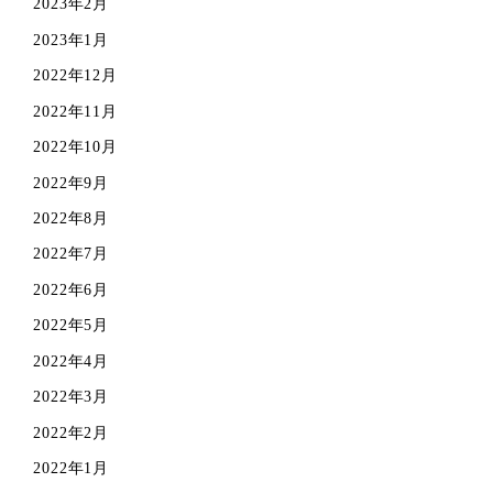
2023年2月
2023年1月
2022年12月
2022年11月
2022年10月
2022年9月
2022年8月
2022年7月
2022年6月
2022年5月
2022年4月
2022年3月
2022年2月
2022年1月