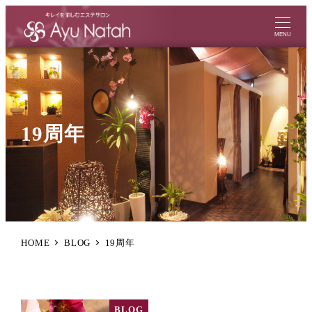
MENU
19周年
HOME
BLOG
19周年
BLOG