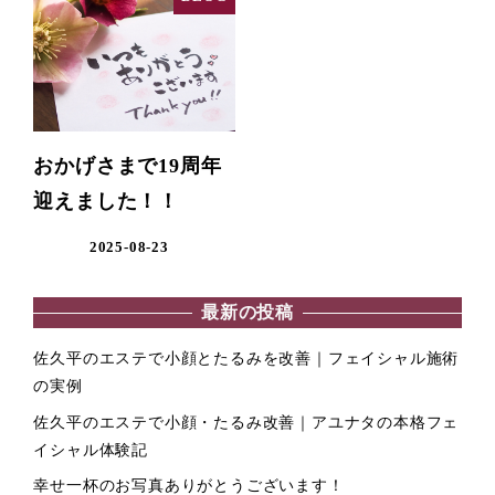
おかげさまで19周年
迎えました！！
2025-08-23
最新の投稿
佐久平のエステで小顔とたるみを改善｜フェイシャル施術
の実例
佐久平のエステで小顔・たるみ改善｜アユナタの本格フェ
イシャル体験記
幸せ一杯のお写真ありがとうございます！