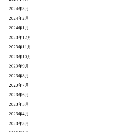
2024年3月
2024年2月
2024年1月
2023年12月
2023年11月
2023年10月
2023年9月
2023年8月
2023年7月
2023年6月
2023年5月
2023年4月
2023年3月