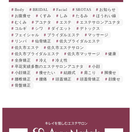
Body
BRIDAL
Facial
SROTAS
お知らせ
お腹痩せ
くすみ
しみ
たるみ
ほうれい線
むくみ
アユナタ
エステ
エステサロンアユナタ
コルギ
シワ
ダイエット
デトックス
フェイシャル
ブライダルエステ
マッサージ
リンパ
仙骨矯正
佐久ブライダルエステ
佐久市エステ
佐久市エステサロン
佐久市ブライダルエステ
佐久市マッサージ
健康
全身矯正
冷え
冷え性
卒花実績多数のエステサロンアユナタ
小顔
小顔矯正
痩せたい
結婚式
肩こり
脚痩せ
腰椎矯正
腰痛
頭蓋矯正
頭蓋骨矯正
顔痩せ
骨盤矯正