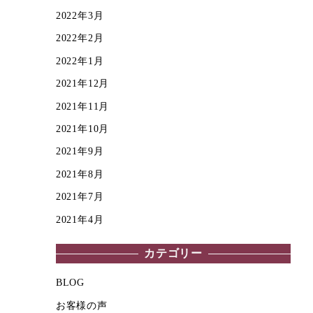
2022年3月
2022年2月
2022年1月
2021年12月
2021年11月
2021年10月
2021年9月
2021年8月
2021年7月
2021年4月
カテゴリー
BLOG
お客様の声