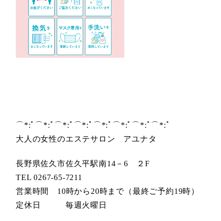
⌒*:ﾟ⌒*:ﾟ⌒*:ﾟ⌒*:ﾟ⌒*:ﾟ⌒*:ﾟ⌒*:ﾟ⌒*:ﾟ
大人の女性のエステサロン アユナタ
長野県佐久市佐久平駅南14－6 ２F
TEL 0267-65-7211
営業時間 10時から20時まで（最終ご予約19時）
定休日 毎週火曜日