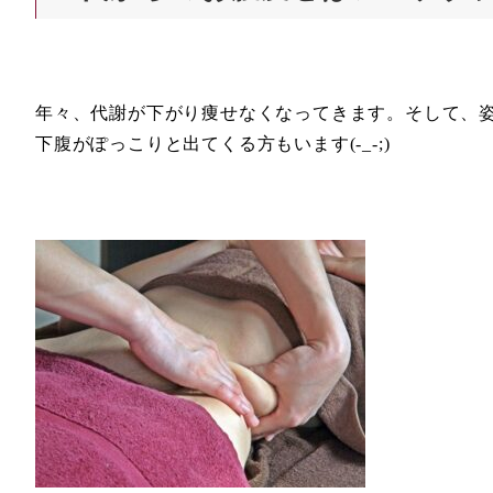
年々、代謝が下がり痩せなくなってきます。そして、
下腹がぽっこりと出てくる方もいます(-_-;)