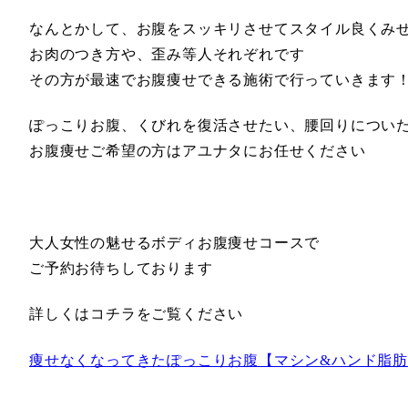
なんとかして、お腹をスッキリさせてスタイル良くみ
お肉のつき方や、歪み等人それぞれです
その方が最速でお腹痩せできる施術で行っていきます
ぽっこりお腹、くびれを復活させたい、腰回りについ
お腹痩せご希望の方はアユナタにお任せください
大人女性の魅せるボディお腹痩せコースで
ご予約お待ちしております
詳しくはコチラをご覧ください
痩せなくなってきたぽっこりお腹【マシン&ハンド脂肪撃退集