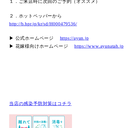
１．ご来店時に次回のご予約（オススメ）
２．ホットペッパーから
http://b.hpr.jp/kr/sd/H000479536/
▶ 公式ホームページ
https://ayun.jp
▶ 花嫁様向けホームページ
https://www.ayunatah.jp
当店の感染予防対策はコチラ