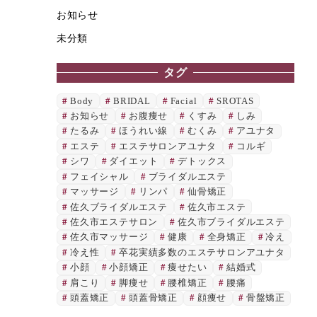
お知らせ
未分類
タグ
Body
BRIDAL
Facial
SROTAS
お知らせ
お腹痩せ
くすみ
しみ
たるみ
ほうれい線
むくみ
アユナタ
エステ
エステサロンアユナタ
コルギ
シワ
ダイエット
デトックス
フェイシャル
ブライダルエステ
マッサージ
リンパ
仙骨矯正
佐久ブライダルエステ
佐久市エステ
佐久市エステサロン
佐久市ブライダルエステ
佐久市マッサージ
健康
全身矯正
冷え
冷え性
卒花実績多数のエステサロンアユナタ
小顔
小顔矯正
痩せたい
結婚式
肩こり
脚痩せ
腰椎矯正
腰痛
頭蓋矯正
頭蓋骨矯正
顔痩せ
骨盤矯正