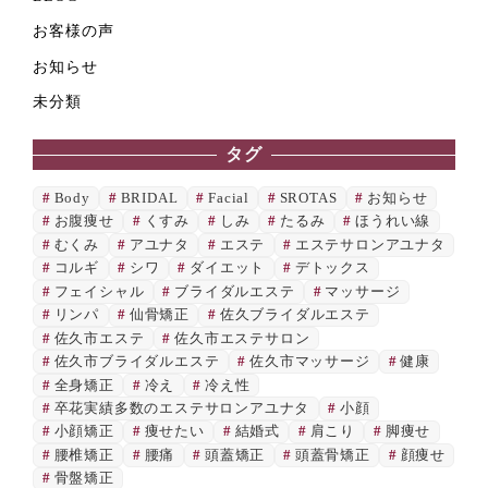
お客様の声
お知らせ
未分類
タグ
Body
BRIDAL
Facial
SROTAS
お知らせ
お腹痩せ
くすみ
しみ
たるみ
ほうれい線
むくみ
アユナタ
エステ
エステサロンアユナタ
コルギ
シワ
ダイエット
デトックス
フェイシャル
ブライダルエステ
マッサージ
リンパ
仙骨矯正
佐久ブライダルエステ
佐久市エステ
佐久市エステサロン
佐久市ブライダルエステ
佐久市マッサージ
健康
全身矯正
冷え
冷え性
卒花実績多数のエステサロンアユナタ
小顔
小顔矯正
痩せたい
結婚式
肩こり
脚痩せ
腰椎矯正
腰痛
頭蓋矯正
頭蓋骨矯正
顔痩せ
骨盤矯正