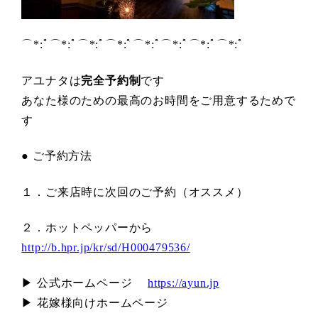
⌒*:ﾟ⌒*:ﾟ⌒*:ﾟ⌒*:ﾟ⌒*:ﾟ⌒*:ﾟ⌒*:ﾟ⌒*:ﾟ
アユナタは
完全予約制
です
あなた様のための最高のお時間をご用意するためで
す
● ご予約方法
１．ご来店時に次回のご予約（オススメ）
２．ホットペッパーから
http://b.hpr.jp/kr/sd/H000479536/
▶ 公式ホームページ
https://ayun.jp
▶ 花嫁様向けホームページ