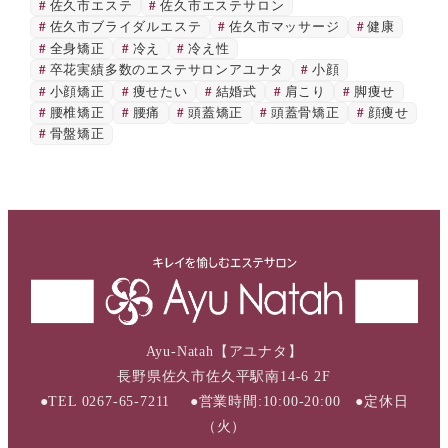
佐久市エステ
佐久市エステサロン
佐久市ブライダルエステ
佐久市マッサージ
健康
全身矯正
冷え
冷え性
卒花実績多数のエステサロンアユナタ
小顔
小顔矯正
痩せたい
結婚式
肩こり
脚痩せ
腰椎矯正
腰痛
頭蓋矯正
頭蓋骨矯正
顔痩せ
骨盤矯正
Ayu-Natah【アユナタ】
長野県佐久市佐久平駅南14-6 2F
●TEL 0267-65-7211 ●営業時間:10:00-20:00 ●定休日
（火）