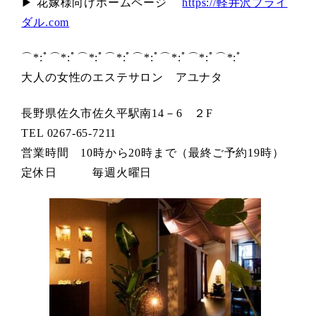
▶ 花嫁様向けホームページ
https://軽井沢ブライ
ダル.com
⌒*:ﾟ⌒*:ﾟ⌒*:ﾟ⌒*:ﾟ⌒*:ﾟ⌒*:ﾟ⌒*:ﾟ⌒*:ﾟ
大人の女性のエステサロン アユナタ
長野県佐久市佐久平駅南14－6 ２F
TEL 0267-65-7211
営業時間 10時から20時まで（最終ご予約19時）
定休日 毎週火曜日