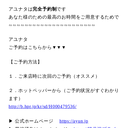
アユナタは
完全予約制
です
あなた様のための最高のお時間をご用意するためで
∽∽∽∽∽∽∽∽∽∽∽∽∽∽∽∽∽∽∽∽∽∽
アユナタ
ご予約はこちらから▼▼▼
【ご予約方法】
１．ご来店時に次回のご予約（オススメ）
２．ホットペッパーから（ご予約状況がすぐわかり
ます）
http://b.hpr.jp/kr/sd/H000479536/
▶ 公式ホームページ
https://ayun.jp