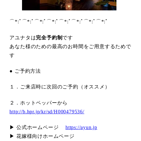
⌒*:ﾟ⌒*:ﾟ⌒*:ﾟ⌒*:ﾟ⌒*:ﾟ⌒*:ﾟ⌒*:ﾟ⌒*:ﾟ
アユナタは
完全予約制
です
あなた様のための最高のお時間をご用意するためで
す
● ご予約方法
１．ご来店時に次回のご予約（オススメ）
２．ホットペッパーから
http://b.hpr.jp/kr/sd/H000479536/
▶ 公式ホームページ
https://ayun.jp
▶ 花嫁様向けホームページ