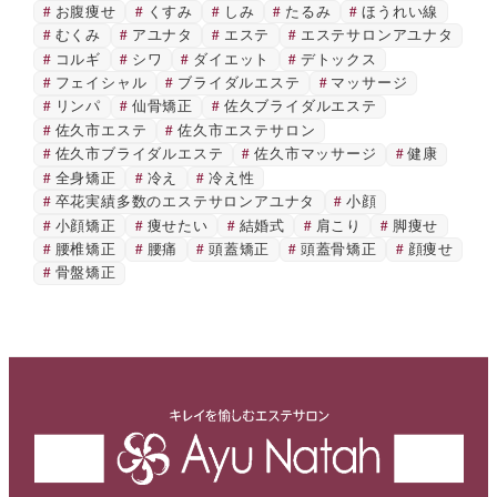
お腹痩せ
くすみ
しみ
たるみ
ほうれい線
むくみ
アユナタ
エステ
エステサロンアユナタ
コルギ
シワ
ダイエット
デトックス
フェイシャル
ブライダルエステ
マッサージ
リンパ
仙骨矯正
佐久ブライダルエステ
佐久市エステ
佐久市エステサロン
佐久市ブライダルエステ
佐久市マッサージ
健康
全身矯正
冷え
冷え性
卒花実績多数のエステサロンアユナタ
小顔
小顔矯正
痩せたい
結婚式
肩こり
脚痩せ
腰椎矯正
腰痛
頭蓋矯正
頭蓋骨矯正
顔痩せ
骨盤矯正