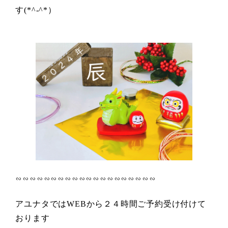
す(*^-^*）
∽∽∽∽∽∽∽∽∽∽∽∽∽∽∽∽∽∽∽∽
アユナタではWEBから２４時間ご予約受け付けて
おります