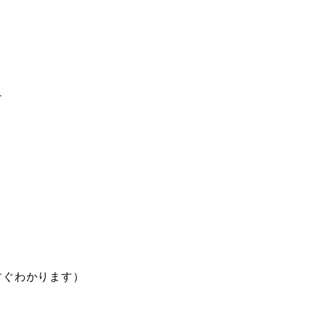
す
すぐわかります）