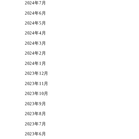
2024年7月
2024年6月
2024年5月
2024年4月
2024年3月
2024年2月
2024年1月
2023年12月
2023年11月
2023年10月
2023年9月
2023年8月
2023年7月
2023年6月