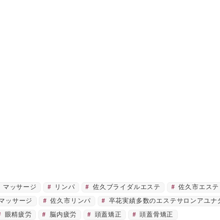
マッサージ
リンパ
佐久ブライダルエステ
佐久市エステ
マッサージ
佐久市リンパ
卒花実績多数のエステサロンアユナ
眼精疲労
脳内疲労
頭蓋矯正
頭蓋骨矯正