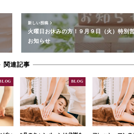
新しい投稿
火曜日お休みの方！９月９日（火）特別
お知らせ
関連記事
BLOG
BLOG