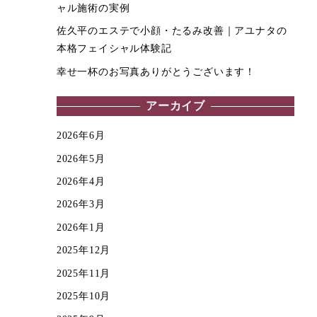
ャル施術の実例
佐久平のエステで小顔・たるみ改善｜アユナタの
本格フェイシャル体験記
幸せ一杯のお写真ありがとうございます！
アーカイブ
2026年6月
2026年5月
2026年4月
2026年3月
2026年1月
2025年12月
2025年11月
2025年10月