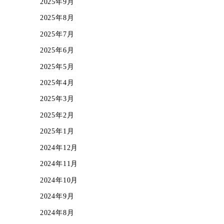
2025年9月
2025年8月
2025年7月
2025年6月
2025年5月
2025年4月
2025年3月
2025年2月
2025年1月
2024年12月
2024年11月
2024年10月
2024年9月
2024年8月