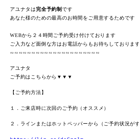
アユナタは
完全予約制
です
あなた様のための最高のお時間をご用意するためです
WEBから２４時間ご予約受け付けております
ご入力など面倒な方はお電話からもお待ちしておりま
∽∽∽∽∽∽∽∽∽∽∽∽∽∽∽∽∽∽∽∽∽
アユナタ
ご予約はこちらから▼▼▼
【ご予約方法】
１．ご来店時に次回のご予約（オススメ）
２．ラインまたはホットペッパーから（ご予約状況が