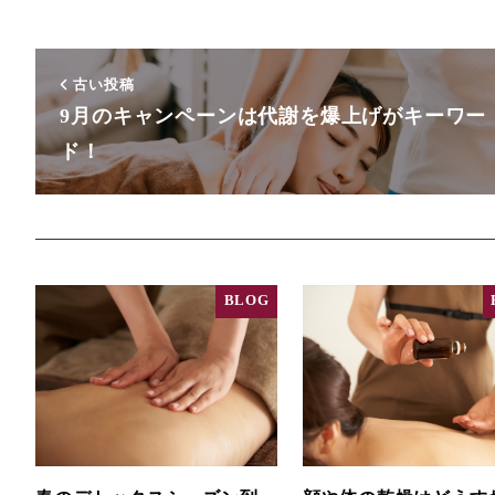
古い投稿
9月のキャンペーンは代謝を爆上げがキーワー
ド！
BLOG