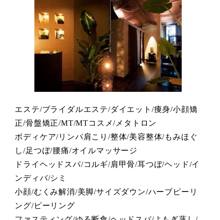
エステ/ブライダルエステ/ダイエット/痩身/小顔矯
正/骨盤矯正/MT/MTコスメ/メタトロン
ボディケア/リンパ肩こり/整体/美容整体/もみほぐ
し/足つぼ/腰痛/オイルマッサージ
ドライヘッドスパ/コルギ/肩甲骨/耳つぼ/ヘッド/イ
ンディバ/シミ
小顔/むくみ解消/美脚/サイズダウン/ハーブピーリ
ング/ピーリング
ファスティング/ゆる断食/ヘッドスパ/よもぎ蒸し/