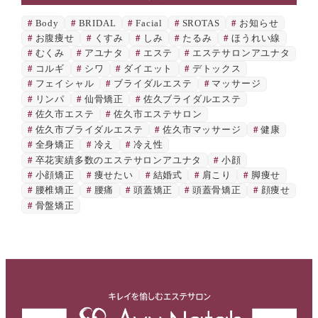
Body
BRIDAL
Facial
SROTAS
お知らせ
お腹痩せ
くすみ
しみ
たるみ
ほうれい線
むくみ
アユナタ
エステ
エステサロンアユナタ
コルギ
シワ
ダイエット
デトックス
フェイシャル
ブライダルエステ
マッサージ
リンパ
仙骨矯正
佐久ブライダルエステ
佐久市エステ
佐久市エステサロン
佐久市ブライダルエステ
佐久市マッサージ
健康
全身矯正
冷え
冷え性
卒花実績多数のエステサロンアユナタ
小顔
小顔矯正
痩せたい
結婚式
肩こり
脚痩せ
腰椎矯正
腰痛
頭蓋矯正
頭蓋骨矯正
顔痩せ
骨盤矯正