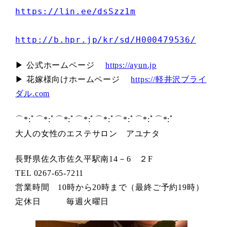
https://lin.ee/dsSzz1m
http://b.hpr.jp/kr/sd/H000479536/
▶ 公式ホームページ
https://ayun.jp
▶ 花嫁様向けホームページ
https://軽井沢ブライ
ダル.com
⌒*:ﾟ⌒*:ﾟ⌒*:ﾟ⌒*:ﾟ⌒*:ﾟ⌒*:ﾟ⌒*:ﾟ⌒*:ﾟ
大人の女性のエステサロン アユナタ
長野県佐久市佐久平駅南14－6 ２F
TEL 0267-65-7211
営業時間 10時から20時まで（最終ご予約19時）
定休日 毎週火曜日