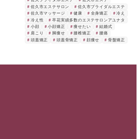
佐久ブライダルエステ
佐久市エステ
佐久市エステサロン
佐久市ブライダルエステ
佐久市マッサージ
健康
全身矯正
冷え
冷え性
卒花実績多数のエステサロンアユナタ
小顔
小顔矯正
痩せたい
結婚式
肩こり
脚痩せ
腰椎矯正
腰痛
頭蓋矯正
頭蓋骨矯正
顔痩せ
骨盤矯正